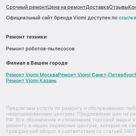
Срочный ремонт
Цена на ремонт
Доставка
Отзывы
Ко
Официальный сайт бренда Viomi доступен по
ссылк
Ремонт техники
Ремонт роботов-пылесосов
Филиал в Вашем городе
Ремонт Viomi Москва
Ремонт Viomi Санкт-Петербург
Ремонт Viomi Казань
Предлагаем услуги по ремонту и обслуживанию любых
неавторизованным центром. Предложение цен на рем
РФ. Все обозначения и упоминания торговой марки 
ремонту в наших сервисных центрах, которые не свя
гражданский оборот в соответствии со статьей 1487