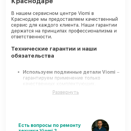
Краснодаре
В нашем сервисном центре Viomi в
Краснодаре мы предоставляем качественный
сервис для каждого клиента. Наши гарантии
держатся на принципах профессионализма и
ответственности.
Технические гарантии и наши
обязательства
Используем подлинные детали Viomi
–
гарантируем применение только
качественных комплектующих.
Квалифицированные инженеры
–
Развернуть
проходят постоянное обучение, что
подтверждает уровень их
профессионализма.
Всегда выполняем ремонт вовремя
–
ремонт робота-пылесоса Viomi Robot
Vacuum Cleaner S9 строго по
Есть вопросы по ремонту
договоренности.
техники Viomi ?