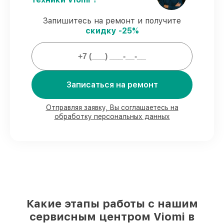
Официальная гарантия
– все работы и
запчасти защищены сервисной
Запишитесь на ремонт и получите
гарантией.
скидку -25%
Мы гарантируем:
Записаться на ремонт
80%
ремонтов проводим в вашем
присутствии
90%
комплектующих Viomi есть в
Отправляя заявку, Вы соглашаетесь на
наличии в мастерской или на складе в
обработку персональных данных
Краснодаре, остальные доступны для
срочного заказа
Оригинальные комплектующие Viomi и
качественные аналоги
– для разного
бюджета
85%
работ занимают до 2 часов, если
мастер приступает к ремонту сразу
Какие этапы работы с нашим
сервисным центром Viomi в