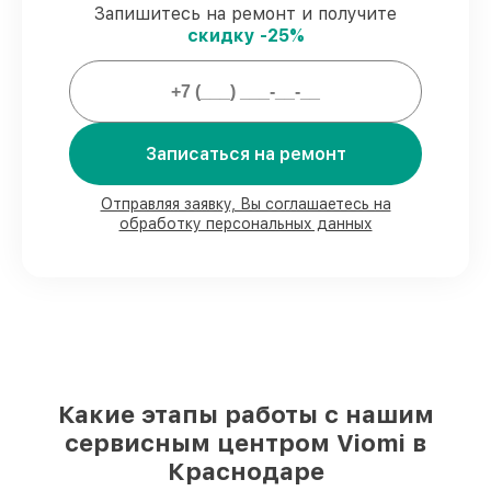
Запишитесь на ремонт и получите
Мы гарантируем:
скидку -25%
80%
заказов по ремонту выполняются с
возможностью присутствия владельца
90%
запчастей Viomi готовы к установке
Записаться на ремонт
в наших мастерских в Краснодаре,
остальные доступны для срочного заказа
Подлинные запчасти Viomi и
Отправляя заявку, Вы соглашаетесь на
проверенные замены
– только вы
обработку персональных данных
выбираете, какие детали использовать, а
мы подстраиваемся под разные бюджеты
85%
починок Viomi сделаем за 1–2 часа,
если мастер начинает работу сразу
Какие этапы работы с нашим
сервисным центром Viomi в
Краснодаре