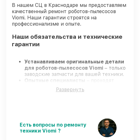
В нашем СЦ в Краснодаре мы предоставляем
качественный ремонт роботов-пылесосов
Viomi. Наши гарантии строятся на
профессионализме и опыте.
Наши обязательства и технические
гарантии
Устанавливаем оригинальные детали
для роботов-пылесосов Viomi
– только
заводские запчасти для вашей техники.
Опытные специалисты
– проходят
серьезную проверку знаний и навыков,
Развернуть
что гарантирует качество и надёжность
ремонта.
Соблюдаем сроки
– ремонт роботов-
пылесосов Viomi в оговоренные сроки.
Официальная гарантия
– на все услуги
и детали для роботов-пылесосов Viomi
Есть вопросы по ремонту
предоставляется длительная гарантия.
техники Viomi ?