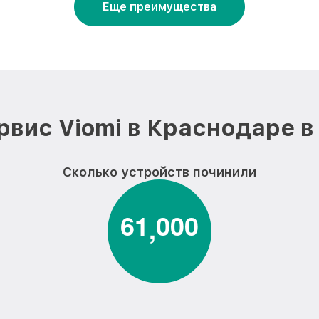
Еще преимущества
рвис Viomi в Краснодаре в
Сколько устройств починили
6
1
0
0
0
,