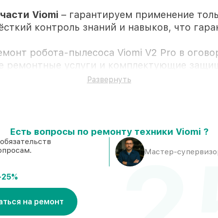
асти Viomi
– гарантируем применение тол
ёсткий контроль знаний и навыков, что гар
емонт робота-пылесоса Viomi V2 Pro в огов
се ремонтные услуги и комплектующие защи
Развернуть
ии клиента
Есть вопросы по ремонту техники Viomi ?
ладе в Краснодаре, остальные доступны для
 обязательств
2
опросам.
оверенные реплики
– под любые запросы
Мастер-супервизор
часа, если мастер приступает к ремонту сра
-25%
аться на ремонт