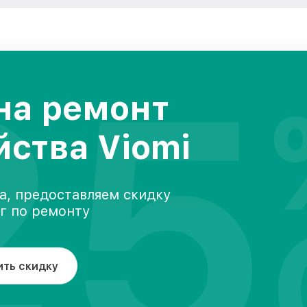
25
на ремонт
йства Viomi
а, предоставляем скидку
уг по ремонту
ить скидку