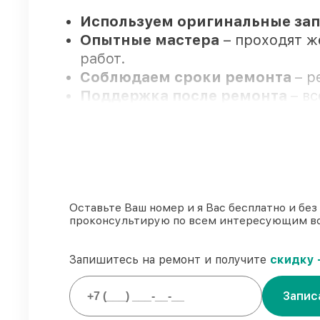
Используем оригинальные запч
Опытные мастера
– проходят ж
работ.
Соблюдаем сроки ремонта
– р
Поддержка после ремонта
– в
Мы гарантируем:
80%
работ проводим в присутств
90%
деталей Viomi имеются на ск
Оставьте Ваш номер и я Вас бесплатно и без
проконсультирую по всем интересующим в
Фирменные детали Viomi и пр
85%
починок исполняются за 1–2 
Запишитесь на ремонт и получите
скидку 
Запис