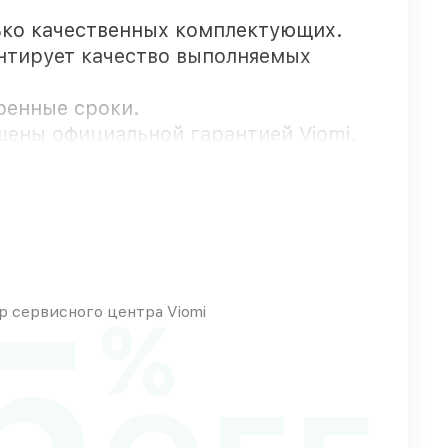
ько качественных комплектующих.
антирует качество выполняемых
оренные сроки.
щены официальной гарантией Viomi.
 срочного заказа
5
 сервисного центра Viomi
%
зу