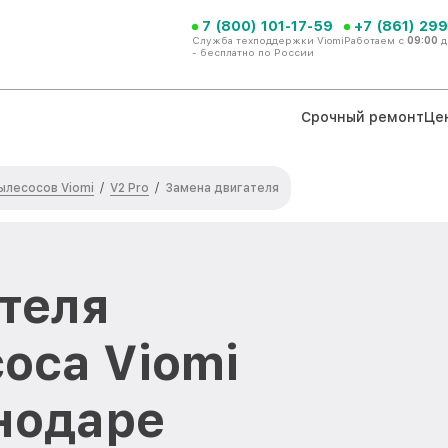
7 (800) 101-17-59
+7 (861) 299
Служба техподдержки Viomi
Работаем с
09:00
д
- бесплатно по России
Срочный ремонт
Це
ылесосов Viomi
V2 Pro
/
/
Замена двигателя
теля
оса Viomi
снодаре