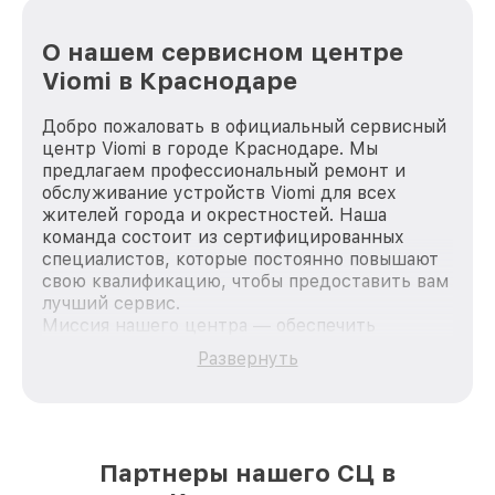
О нашем сервисном центре
Viomi в Краснодаре
Добро пожаловать в официальный сервисный
центр Viomi в городе Краснодаре. Мы
предлагаем профессиональный ремонт и
обслуживание устройств Viomi для всех
жителей города и окрестностей. Наша
команда состоит из сертифицированных
специалистов, которые постоянно повышают
свою квалификацию, чтобы предоставить вам
лучший сервис.
Миссия нашего центра — обеспечить
качественный и доступный ремонт для
Развернуть
каждого пользователя продукции Viomi, вне
зависимости от сложности поломки. Мы
стремимся к тому, чтобы каждый клиент был
удовлетворен скоростью и качеством
предоставляемых услуг. Наша цель — стать
Партнеры нашего СЦ в
лучшим сервисным центром Viomi в городе