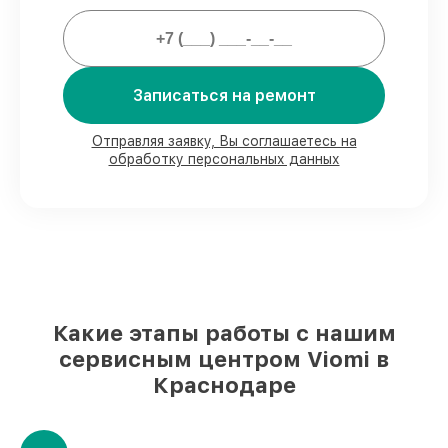
3 лет.
Мы гарантируем:
Записаться на ремонт
80%
заказов закрываем в вашем
присутствии
Отправляя заявку, Вы соглашаетесь на
90%
запчастей Viomi готовы к установке
обработку персональных данных
в Краснодаре, остальные доступны для
срочного заказа
Оригинальные комплектующие Viomi и
качественные аналоги
– под любые
запросы
85%
починок занимают до 2 часов, если
мастер приступает к ремонту сразу
Какие этапы работы с нашим
сервисным центром Viomi в
Краснодаре