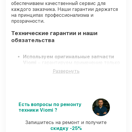
обеспечиваем качественный сервис для
каждого заказчика. Наши гарантии держатся
на принципах профессионализма и
прозрачности.
Технические гарантии и наши
обязательства
Используем оригинальные запчасти
Viomi
– гарантируем применение только
качественных комплектующих.
Развернуть
Квалифицированные инженеры
–
проходят строгий отбор, что
обеспечивает надёжную работу
устройства после ремонта.
Соблюдаем сроки ремонта
– ремонт
робота-пылесоса Viomi SE в оговоренные
Есть вопросы по ремонту
сроки.
техники Viomi ?
Официальная гарантия
– все
ремонтные услуги и комплектующие
Запишитесь на ремонт и получите
защищены гарантийной поддержкой до
скидку -25%