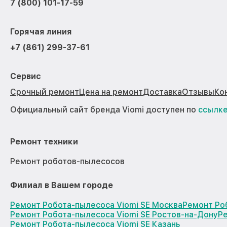
7 (800) 101-17-59
Горячая линия
+7 (861) 299-37-61
Сервис
Срочный ремонт
Цена на ремонт
Доставка
Отзывы
Ко
Официальный сайт бренда Viomi доступен по
ссылк
Ремонт техники
Ремонт роботов-пылесосов
Филиал в Вашем городе
Ремонт Робота-пылесоса Viomi SE Москва
Ремонт Ро
Ремонт Робота-пылесоса Viomi SE Ростов-на-Дону
Р
Ремонт Робота-пылесоса Viomi SE Казань