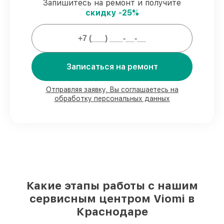
Запишитесь на ремонт и получите
скидку -25%
Мы гарантируем:
80%
заказов проводим с возможностью
личного присутствия владельца
Записаться на ремонт
90%
деталей Viomi имеются на складе в
Краснодаре, остальные доставляются
Отправляя заявку, Вы соглашаетесь на
быстро
обработку персональных данных
Подлинные запчасти Viomi и
надёжные аналоги
– с учётом любых
финансовых возможностей
85%
ремонтов занимают до 2 часов, если
мастер приступает к ремонту сразу
Какие этапы работы с нашим
сервисным центром Viomi в
Краснодаре