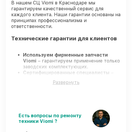
В нашем СЦ Viomi в Краснодаре мы
гарантируем качественный сервис для
каждого клиента. Наши гарантии основаны на
принципах профессионализма и
ответственности.
Технические гарантии для клиентов
Используем фирменные запчасти
Viomi
– гарантируем применение только
заводских комплектующих.
Сертифицированные специалисты
–
проходят строгий отбор, что
Развернуть
подтверждает уровень их
профессионализма.
Заканчиваем ремонт в четко
оговоренные сроки
– ремонт робота-
пылесоса Viomi SE строго по
договоренности.
Есть вопросы по ремонту
Поддержка после ремонта
– все
техники Viomi ?
работы и запчасти защищены
официальной гарантией Viomi.