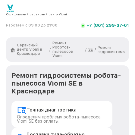
Официальный сервисный центр Viomi
+7 (861) 299-37-61
Работаем с
09:00
до
21:00
Ремонт
Сервисный
Роботов-
Ремонт
центр Viomi в
SE
/
/
/
пылесосов
гидросистемы
Краснодаре
Viomi
Ремонт гидросистемы робота-
пылесоса Viomi SE в
Краснодаре
Точная диагностика
Определим проблему робота-пылесоса
Viomi SE без оплаты.
Доставка туда-обратно