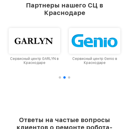
предоставляемых услуг. Наша цель — стать
Партнеры нашего СЦ в
лучшим сервисным центром Viomi в городе
Краснодаре
Краснодаре, постоянно повышая уровень
доверия и лояльности наших клиентов.
Сервисный центр Genio в
Сервисный центр Dyson в
Краснодаре
Краснодаре
Ответы на частые вопросы
клиентов о ремонте робота-