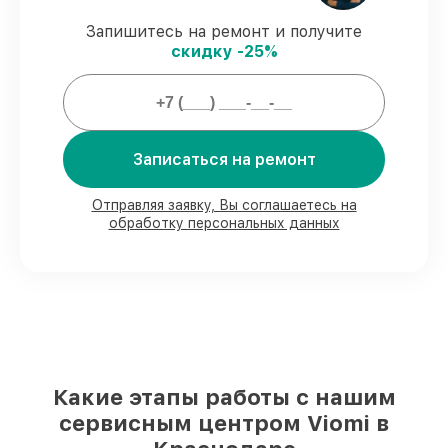
ремонта защищены гарантийной
поддержкой до 3 лет.
Запишитесь на ремонт и получите
скидку -25%
Мы гарантируем:
80%
работ выполняем в вашем
Записаться на ремонт
присутствии
90%
деталей Viomi есть в наличии в
мастерской или на складе в Краснодаре,
Отправляя заявку, Вы соглашаетесь на
остальные поступают оперативно
обработку персональных данных
Подлинные запчасти Viomi и
надёжные аналоги
– для разного
бюджета
85%
работ занимают до 2 часов, при
незамедлительном начале работ
Какие этапы работы с нашим
сервисным центром Viomi в