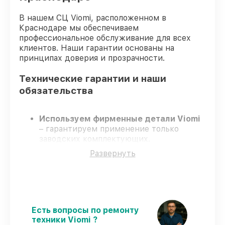
В нашем СЦ Viomi, расположенном в
Краснодаре мы обеспечиваем
профессиональное обслуживание для всех
клиентов. Наши гарантии основаны на
принципах доверия и прозрачности.
Технические гарантии и наши
обязательства
Используем фирменные детали Viomi
– гарантируем применение только
заводских комплектующих.
Квалифицированные специалисты
–
Развернуть
проходят строгий отбор, что
гарантирует качество выполняемых
работ.
Соблюдаем сроки ремонта
– ремонт
робота-пылесоса Viomi Robot Vacuum
Cleaner S9 без задержек.
Есть вопросы по ремонту
Официальная гарантия
– все все виды
техники Viomi ?