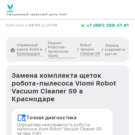
Официальный сервисный центр Viomi
+7 (861) 299-37-61
Работаем с
09:00
до
21:00
Ремонт
Сервисный
Robot
Замена
Роботов-
центр Viomi в
Vacuum
/
/
/
комплекта
пылесосов
Краснодаре
Cleaner S9
щеток
Viomi
Замена комплекта щеток
робота-пылесоса Viomi Robot
Vacuum Cleaner S9 в
Краснодаре
Точная диагностика
Определим неисправность робота-
пылесоса Viomi Robot Vacuum Cleaner S9
за наш счёт.