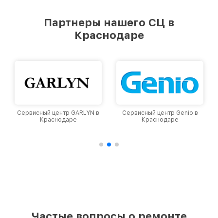
удовлетворен скоростью и качеством
предоставляемых услуг. Наша цель — стать
Партнеры нашего СЦ в
лучшим сервисным центром Viomi в городе
Краснодаре
Краснодаре, постоянно повышая уровень
доверия и лояльности наших клиентов.
RLYN в
Сервисный центр Genio в
Сервисный центр Dyson 
Краснодаре
Краснодаре
Частые вопросы о ремонте