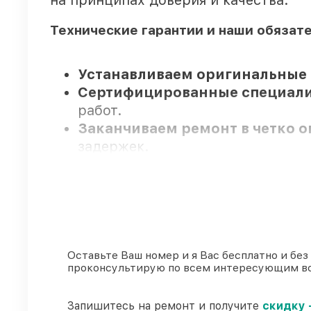
на принципах доверия и качества.
Технические гарантии и наши обязат
Устанавливаем оригинальные 
Сертифицированные специал
работ.
Заканчиваем ремонт в четко 
задержек.
Официальная гарантия
– все 
Мы гарантируем:
80%
работ закрываем в вашем п
Оставьте Ваш номер и я Вас бесплатно и без
проконсультирую по всем интересующим в
90%
комплектующих Viomi есть в
быстро
Подлинные запчасти Viomi и 
Запишитесь на ремонт и получите
скидку 