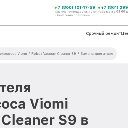
7 (800) 101-17-59
+7 (861) 299
Служба техподдержки Viomi
Работаем с
09:00
д
- бесплатно по России
Срочный ремонт
Це
ылесосов Viomi
Robot Vacuum Cleaner S9
/
/
Замена двигателя
теля
оса Viomi
Cleaner S9 в