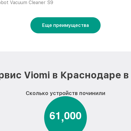
obot Vacuum Cleaner S9
Еще преимущества
рвис Viomi в Краснодаре в
Сколько устройств починили
6
1
0
0
0
,