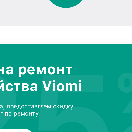
25
на ремонт
йства Viomi
а, предоставляем скидку
уг по ремонту