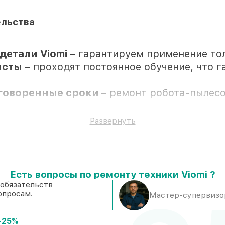
ельства
детали Viomi
– гарантируем применение то
исты
– проходят постоянное обучение, что 
оговоренные сроки
– ремонт робота-пылесос
ремонтные услуги и комплектующие защищены
Развернуть
Есть вопросы по ремонту техники Viomi ?
рисутствии
 обязательств
опросам.
 наличии в мастерской или на складе в Крас
Мастер-супервизор
надёжные аналоги
– с учётом любых финанс
-25%