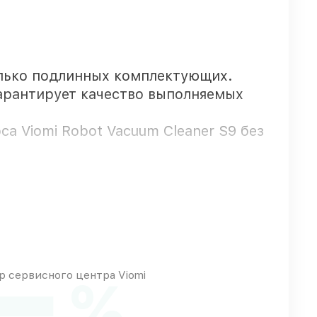
лько подлинных комплектующих.
гарантирует качество выполняемых
а Viomi Robot Vacuum Cleaner S9 без
 гарантийной поддержкой до 3 лет.
нодаре, остальные доставляются
 сервисного центра Viomi
%
овых возможностей