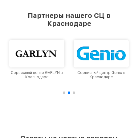
удовлетворен скоростью и качеством
предоставляемых услуг. Наша цель — стать
Партнеры нашего СЦ в
лучшим сервисным центром Viomi в городе
Краснодаре
Краснодаре, постоянно повышая уровень
доверия и лояльности наших клиентов.
Сервисный центр GARLYN в
Сервисный центр Genio в
Краснодаре
Краснодаре
Ответы на частые вопросы