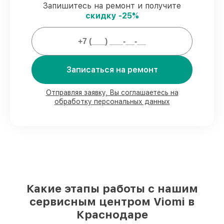
Запишитесь на ремонт и получите
скидку -25%
Мы гарантируем:
80%
работ проводим в вашем
присутствии
90%
запчастей Viomi готовы к установке
Записаться на ремонт
в Краснодаре, остальные поступают
оперативно
Отправляя заявку, Вы соглашаетесь на
Фирменные детали Viomi и
обработку персональных данных
проверенные реплики
– для разного
бюджета
85%
починок исполняются за 1–2 часа,
при незамедлительном начале работ
Какие этапы работы с нашим
сервисным центром Viomi в
Краснодаре