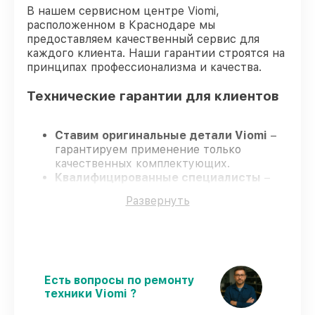
В нашем сервисном центре Viomi,
расположенном в Краснодаре мы
предоставляем качественный сервис для
каждого клиента. Наши гарантии строятся на
принципах профессионализма и качества.
Технические гарантии для клиентов
Ставим оригинальные детали Viomi
–
гарантируем применение только
качественных комплектующих.
Квалифицированные специалисты
–
проходят постоянное обучение, что
Развернуть
подтверждает уровень их
профессионализма.
Соблюдаем сроки ремонта
– ремонт
робота-пылесоса Viomi Robot Vacuum
Cleaner S9 строго по договоренности.
Поддержка после ремонта
– все все
Есть вопросы по ремонту
виды ремонта защищены гарантийной
техники Viomi ?
поддержкой до 3 лет.