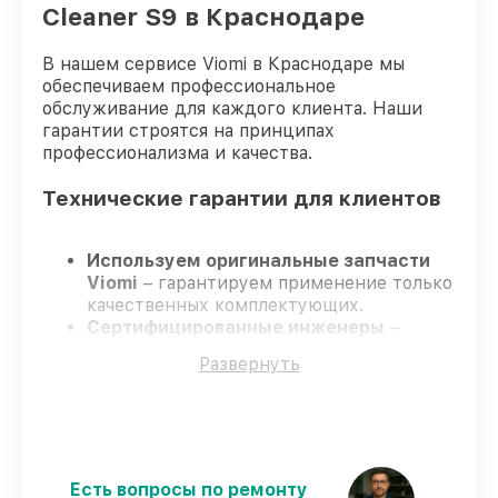
Cleaner S9 в Краснодаре
В нашем сервисе Viomi в Краснодаре мы
обеспечиваем профессиональное
обслуживание для каждого клиента. Наши
гарантии строятся на принципах
профессионализма и качества.
Технические гарантии для клиентов
Используем оригинальные запчасти
Viomi
– гарантируем применение только
качественных комплектующих.
Сертифицированные инженеры
–
проходят жёсткий контроль знаний и
Развернуть
навыков, что обеспечивает надёжную
работу устройства после ремонта.
Соблюдаем сроки ремонта
– ремонт
робота-пылесоса Viomi Robot Vacuum
Cleaner S9 без задержек.
Поддержка после ремонта
– все
Есть вопросы по ремонту