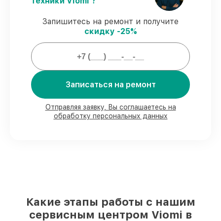
техники Viomi ?
гарантийной поддержкой до 3 лет.
Запишитесь на ремонт и получите
скидку -25%
Мы гарантируем:
80%
ремонтов закрываем в присутствии
клиента
90%
комплектующих Viomi готовы к
Записаться на ремонт
установке в Краснодаре, остальные
поступают оперативно
Отправляя заявку, Вы соглашаетесь на
Оригинальные комплектующие Viomi и
обработку персональных данных
качественные аналоги
– для разного
бюджета
85%
починок исполняются за 1–2 часа,
после приёма робота-пылесоса
Какие этапы работы с нашим
сервисным центром Viomi в