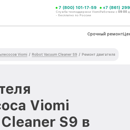
7 (800) 101-17-59
+7 (861) 299
Служба техподдержки Viomi
Работаем с
09:00
д
- бесплатно по России
Срочный ремонт
Це
ылесосов Viomi
Robot Vacuum Cleaner S9
/
/
Ремонт двигателя
теля
оса Viomi
Cleaner S9 в