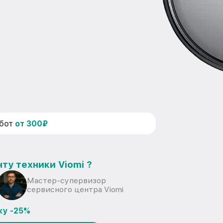
абот
от 300₽
ту техники Viomi ?
Мастер-супервизор
сервисного центра Viomi
ку -25%