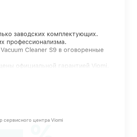
лько заводских комплектующих.
их профессионализма.
 Vacuum Cleaner S9 в оговоренные
щены официальной гарантией Viomi.
пны для срочного заказа
ые запросы
 сервисного центра Viomi
%
у сразу