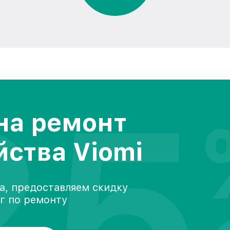
25
на ремонт
йства Viomi
а, предоставляем скидку
уг по ремонту