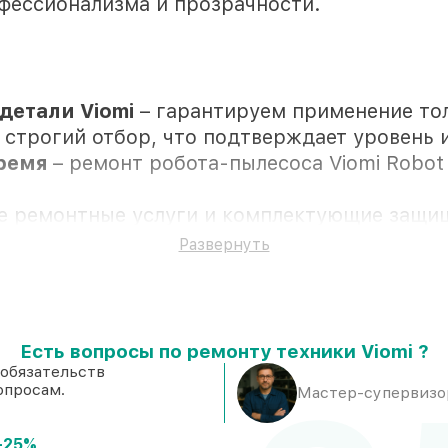
офессионализма и прозрачности.
детали Viomi
– гарантируем применение то
 строгий отбор, что подтверждает уровень 
время
– ремонт робота-пылесоса Viomi Robot
се ремонтные услуги и комплектующие защи
Развернуть
ностью личного присутствия владельца
Есть вопросы по ремонту техники Viomi ?
я на складе в Краснодаре, остальные досту
 обязательств
опросам.
Viomi и качественные аналоги
– под люб
Мастер-супервизор
 же день, если мастер приступает к ремонт
-25%