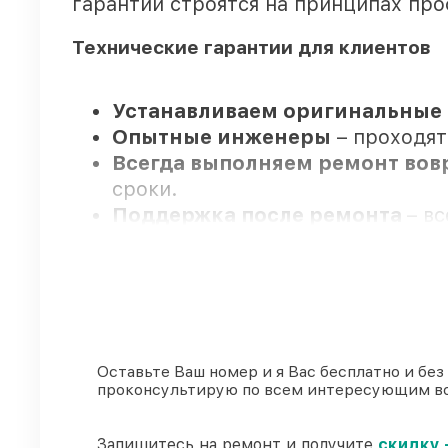
гарантии строятся на принципах пр
Технические гарантии для клиентов
Устанавливаем оригинальные 
Опытные инженеры
– проходят
Всегда выполняем ремонт во
сроки.
Поддержка после ремонта
– в
Мы гарантируем:
80%
заказов закрываем с возмож
90%
комплектующих Viomi имеютс
Оставьте Ваш номер и я Вас бесплатно и без
проконсультирую по всем интересующим в
Оригинальные комплектующие 
85%
ремонтов выполняются в тот
Запишитесь на ремонт и получите
скидку 