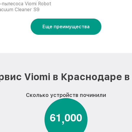
-пылесоса Viomi Robot
acuum Cleaner S9
Еще преимущества
рвис Viomi в Краснодаре в
Сколько устройств починили
6
1
0
0
0
,