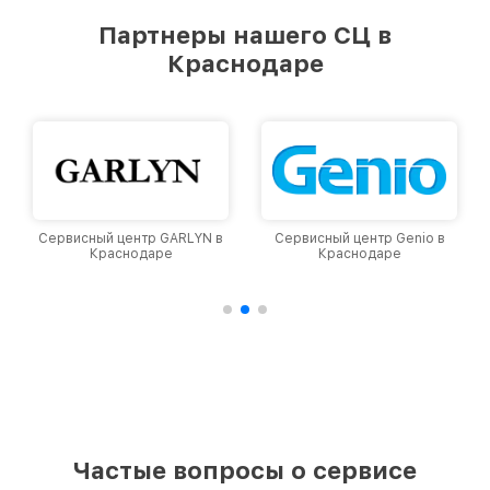
предоставляемых услуг. Наша цель — стать
Партнеры нашего СЦ в
лучшим сервисным центром Viomi в городе
Краснодаре
Краснодаре, постоянно повышая уровень
доверия и лояльности наших клиентов.
 в
Сервисный центр Genio в
Сервисный центр Dyson в
Краснодаре
Краснодаре
Частые вопросы о сервисе