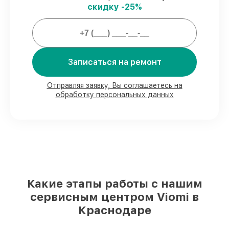
скидку -25%
Мы гарантируем:
80%
работ проводим с возможностью
личного присутствия владельца
90%
комплектующих Viomi готовы к
Записаться на ремонт
установке в Краснодаре, остальные
доступны для срочного заказа
Отправляя заявку, Вы соглашаетесь на
Оригинальные комплектующие Viomi и
обработку персональных данных
качественные аналоги
– для разного
бюджета
85%
починок исполняются за 1–2 часа,
после приёма робота-пылесоса
Какие этапы работы с нашим
сервисным центром Viomi в
Краснодаре