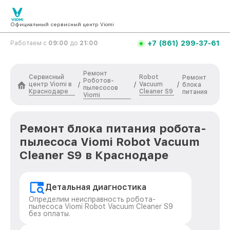
Официальный сервисный центр Viomi
+7 (861) 299-37-61
Работаем с
09:00
до
21:00
Ремонт
Сервисный
Robot
Ремонт
Роботов-
центр Viomi в
Vacuum
/
/
/
блока
пылесосов
Краснодаре
Cleaner S9
питания
Viomi
Ремонт блока питания робота-
пылесоса Viomi Robot Vacuum
Cleaner S9 в Краснодаре
Детальная диагностика
Определим неисправность робота-
пылесоса Viomi Robot Vacuum Cleaner S9
без оплаты.