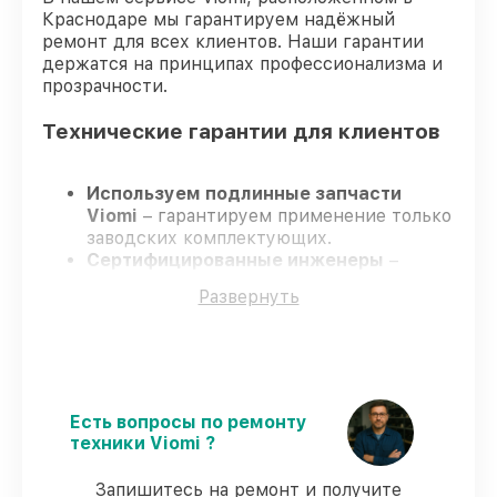
Краснодаре мы гарантируем надёжный
ремонт для всех клиентов. Наши гарантии
держатся на принципах профессионализма и
прозрачности.
Технические гарантии для клиентов
Используем подлинные запчасти
Viomi
– гарантируем применение только
заводских комплектующих.
Сертифицированные инженеры
–
проходят постоянное обучение, что
Развернуть
гарантирует качество выполняемых
работ.
Всегда выполняем ремонт вовремя
–
ремонт робота-пылесоса Viomi Robot
Vacuum Cleaner S9 без задержек.
Официальная гарантия
– все
Есть вопросы по ремонту
ремонтные услуги и комплектующие
техники Viomi ?
защищены сервисной гарантией.
Запишитесь на ремонт и получите