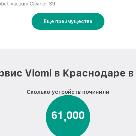
obot Vacuum Cleaner S9
Еще преимущества
рвис Viomi в Краснодаре в
Сколько устройств починили
6
1
0
0
0
,