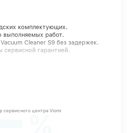
одских комплектующих.
о выполняемых работ.
 Vacuum Cleaner S9 без задержек.
ы сервисной гарантией.
для срочного заказа
нсовых возможностей
от
 сервисного центра Viomi
%