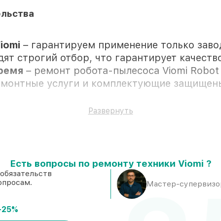
ельства
iomi
– гарантируем применение только зав
дят строгий отбор, что гарантирует качеств
время
– ремонт робота-пылесоса Viomi Robot
ремонтные услуги и комплектующие защищен
Развернуть
ностью личного присутствия владельца
тановке в Краснодаре, остальные доступны 
Есть вопросы по ремонту техники Viomi ?
оверенные реплики
– с учётом любых фина
 обязательств
опросам.
 же день, при незамедлительном начале раб
Мастер-супервизор
-25%