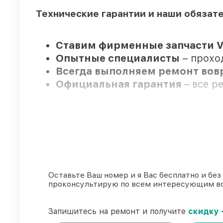
Технические гарантии и наши обязат
Ставим фирменные запчасти V
Опытные специалисты
– прохо
Всегда выполняем ремонт во
Официальная гарантия
– все 
Мы гарантируем:
80%
заказов закрываем с возмож
90%
запчастей Viomi готовы к ус
Фирменные детали Viomi и пр
Оставьте Ваш номер и я Вас бесплатно и без
проконсультирую по всем интересующим в
85%
ремонтов выполняются в тот
Запишитесь на ремонт и получите
скидку 