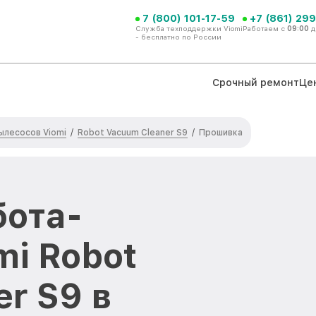
7 (800) 101-17-59
+7 (861) 299
Служба техподдержки Viomi
Работаем с
09:00
д
- бесплатно по России
Срочный ремонт
Це
ылесосов Viomi
Robot Vacuum Cleaner S9
/
/
Прошивка
ота-
mi Robot
r S9 в