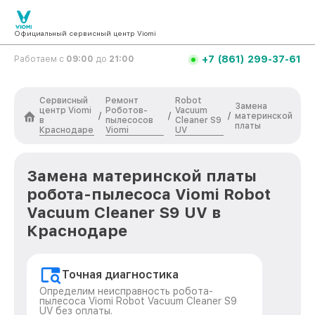
Официальный сервисный центр Viomi
+7 (861) 299-37-61
Работаем с
09:00
до
21:00
Сервисный
Ремонт
Robot
Замена
центр Viomi
Роботов-
Vacuum
/
/
/
материнской
в
пылесосов
Cleaner S9
платы
Краснодаре
Viomi
UV
Замена материнской платы
робота-пылесоса Viomi Robot
Vacuum Cleaner S9 UV в
Краснодаре
Точная диагностика
Определим неисправность робота-
пылесоса Viomi Robot Vacuum Cleaner S9
UV без оплаты.