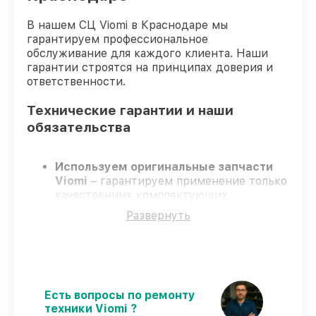
В нашем СЦ Viomi в Краснодаре мы
гарантируем профессиональное
обслуживание для каждого клиента. Наши
гарантии строятся на принципах доверия и
ответственности.
Технические гарантии и наши
обязательства
Используем оригинальные запчасти
Viomi
– гарантируем применение только
качественных комплектующих.
Квалифицированные инженеры
–
Развернуть
проходят строгий отбор, что
гарантирует качество выполняемых
работ.
Заканчиваем ремонт в четко
оговоренные сроки
– ремонт робота-
пылесоса Viomi Robot Vacuum Cleaner S9
Есть вопросы по ремонту
UV строго по договоренности.
техники Viomi ?