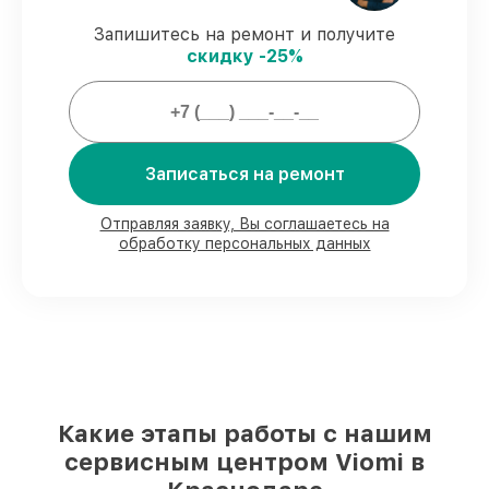
Гарантийное сопровождение
– все
ремонтные услуги и комплектующие
Запишитесь на ремонт и получите
защищены официальной гарантией Viomi.
скидку -25%
Мы гарантируем:
Записаться на ремонт
80%
заказов выполняем в вашем
присутствии
90%
комплектующих Viomi готовы к
Отправляя заявку, Вы соглашаетесь на
установке в Краснодаре, остальные
обработку персональных данных
доступны для срочного заказа
Оригинальные комплектующие Viomi и
качественные аналоги
– для разного
бюджета
85%
починок занимают до 2 часов, если
мастер приступает к ремонту сразу
Какие этапы работы с нашим
сервисным центром Viomi в