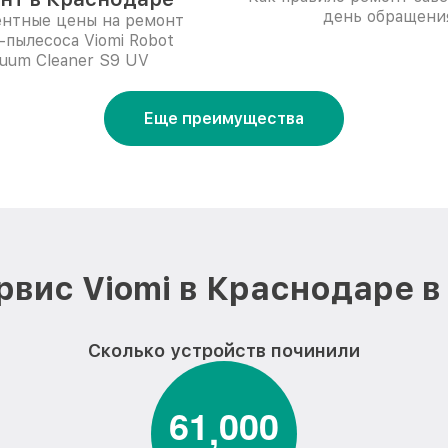
день обращени
ентные цены на ремонт
-пылесоса Viomi Robot
uum Cleaner S9 UV
Еще преимущества
рвис Viomi в Краснодаре в
Сколько устройств починили
6
1
0
0
0
,