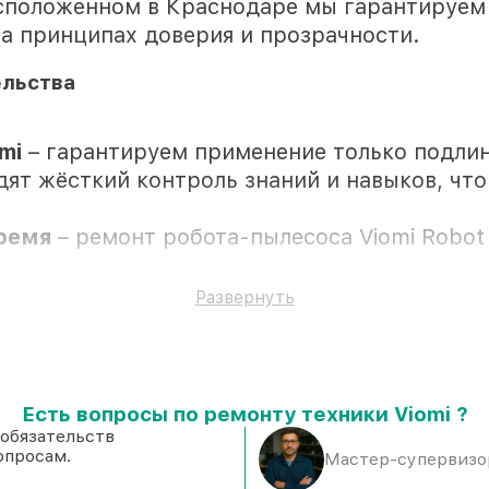
асположенном в Краснодаре мы гарантируем
на принципах доверия и прозрачности.
ельства
mi
– гарантируем применение только подли
дят жёсткий контроль знаний и навыков, чт
время
– ремонт робота-пылесоса Viomi Robot
аботы и запчасти защищены гарантийной под
Развернуть
Есть вопросы по ремонту техники Viomi ?
ии клиента
 обязательств
опросам.
становке в Краснодаре, остальные поступают
Мастер-супервизор