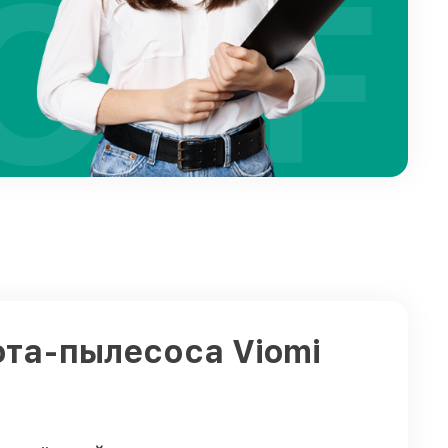
OFF
ота-пылесоса Viomi