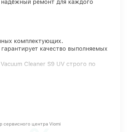
 надёжный ремонт для каждого
нных комплектующих.
о гарантирует качество выполняемых
 Vacuum Cleaner S9 UV строго по
держкой до 3 лет.
 оперативно
 сервисного центра Viomi