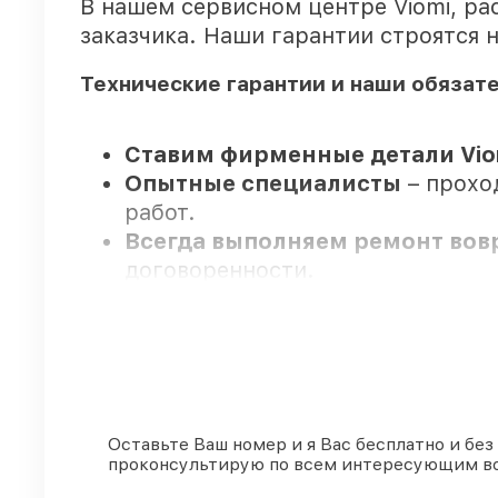
В нашем сервисном центре Viomi, р
заказчика. Наши гарантии строятся 
Технические гарантии и наши обязат
Ставим фирменные детали Vio
Опытные специалисты
– прохо
работ.
Всегда выполняем ремонт во
договоренности.
Официальная гарантия
– все р
Мы гарантируем:
80%
работ проводим в присутств
Оставьте Ваш номер и я Вас бесплатно и без
проконсультирую по всем интересующим в
90%
запчастей Viomi готовы к у