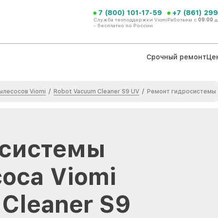
7 (800) 101-17-59
+7 (861) 299
Служба техподдержки Viomi
Работаем с
09:00
д
- бесплатно по России
Срочный ремонт
Це
ылесосов Viomi
Robot Vacuum Cleaner S9 UV
/
/
Ремонт гидросистемы
осистемы
оса Viomi
Cleaner S9