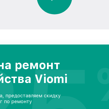
25
на ремонт
йства Viomi
а, предоставляем скидку
уг по ремонту