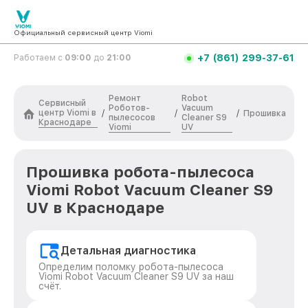
Официальный сервисный центр Viomi
+7 (861) 299-37-61
Работаем с
09:00
до
21:00
Ремонт
Robot
Сервисный
Роботов-
Vacuum
центр Viomi в
/
/
/
Прошивка
пылесосов
Cleaner S9
Краснодаре
Viomi
UV
Прошивка робота-пылесоса
Viomi Robot Vacuum Cleaner S9
UV в Краснодаре
Детальная диагностика
Определим поломку робота-пылесоса
Viomi Robot Vacuum Cleaner S9 UV за наш
счёт.