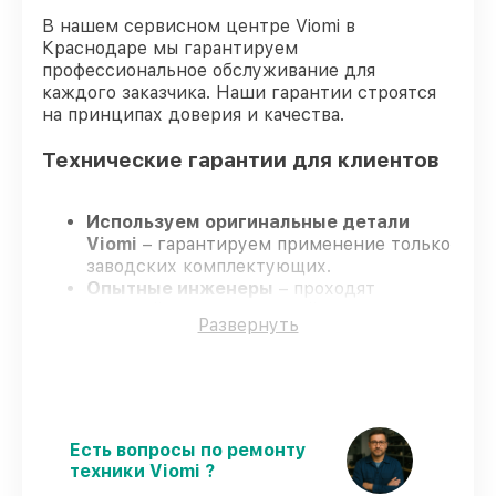
В нашем сервисном центре Viomi в
Краснодаре мы гарантируем
профессиональное обслуживание для
каждого заказчика. Наши гарантии строятся
на принципах доверия и качества.
Технические гарантии для клиентов
Используем оригинальные детали
Viomi
– гарантируем применение только
заводских комплектующих.
Опытные инженеры
– проходят
жёсткий контроль знаний и навыков, что
Развернуть
подтверждает уровень их
профессионализма.
Соблюдаем сроки ремонта
– ремонт
робота-пылесоса Viomi Robot Vacuum
Cleaner S9 UV в оговоренные сроки.
Официальная гарантия
– все все виды
Есть вопросы по ремонту
ремонта защищены официальной
техники Viomi ?
гарантией Viomi.