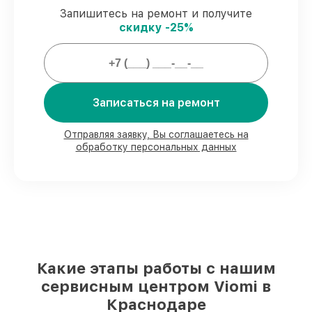
Запишитесь на ремонт и получите
скидку -25%
Мы гарантируем:
80%
работ выполняем в вашем
присутствии
90%
деталей Viomi есть в наличии в
Записаться на ремонт
мастерской или на складе в Краснодаре,
остальные доставляются быстро
Отправляя заявку, Вы соглашаетесь на
Фирменные детали Viomi и
обработку персональных данных
проверенные реплики
– под любые
запросы
85%
работ выполняются в тот же день,
после приёма робота-пылесоса
Какие этапы работы с нашим
сервисным центром Viomi в
Краснодаре