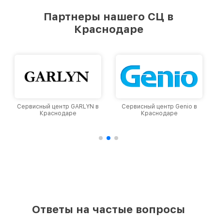
удовлетворен скоростью и качеством
предоставляемых услуг. Наша цель — стать
Партнеры нашего СЦ в
лучшим сервисным центром Viomi в городе
Краснодаре
Краснодаре, постоянно повышая уровень
доверия и лояльности наших клиентов.
ARLYN в
Сервисный центр Genio в
Сервисный центр Dyso
е
Краснодаре
Краснодаре
Ответы на частые вопросы