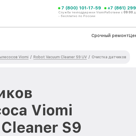
7 (800) 101-17-59
+7 (861) 299
Служба техподдержки Viomi
Работаем с
09:00
д
- бесплатно по России
Срочный ремонт
Це
ылесосов Viomi
Robot Vacuum Cleaner S9 UV
/
/
Очистка датчиков
иков
оса Viomi
Cleaner S9