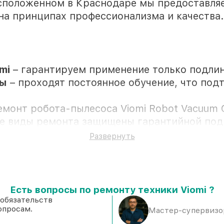
асположенном в Краснодаре мы предоставля
на принципах профессионализма и качества.
mi
– гарантируем применение только подли
ры
– проходят постоянное обучение, что под
емонт робота-пылесоса Viomi Robot Vacuum C
се виды ремонта защищены гарантийной под
Развернуть
вии клиента
Есть вопросы по ремонту техники Viomi ?
тановке в Краснодаре, остальные доступны 
 обязательств
опросам.
надёжные аналоги
– с учётом любых финанс
Мастер-супервизор