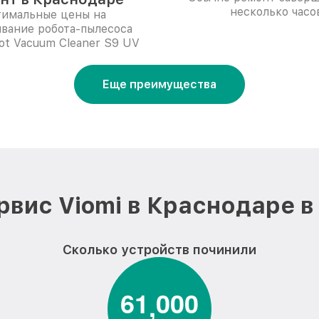
несколько часо
имальные цены на
вание робота-пылесоса
bot Vacuum Cleaner S9 UV
Еще преимущества
рвис Viomi в Краснодаре в
Сколько устройств починили
6
1
0
0
0
,