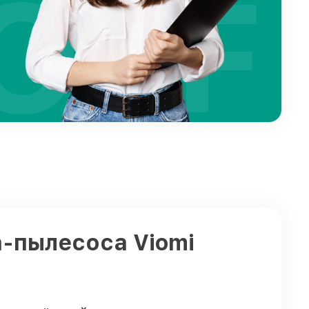
OFF
а-пылесоса Viomi