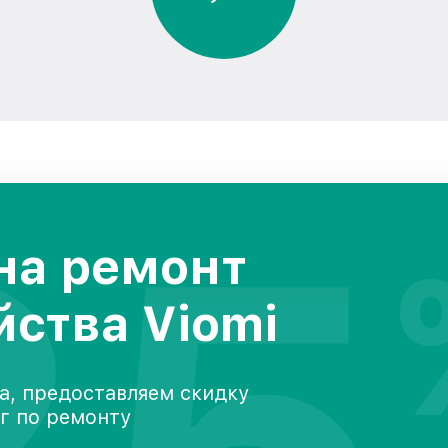
25
на ремонт
йства Viomi
а, предоставляем скидку
уг по ремонту