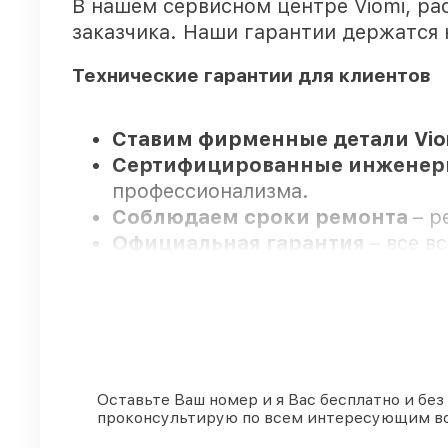
В нашем сервисном центре Viomi, р
заказчика. Наши гарантии держатся 
Технические гарантии для клиентов
Ставим фирменные детали Vio
Сертифицированные инжене
профессионализма.
Соблюдаем сроки ремонта
– р
Официальная гарантия
– все в
Мы гарантируем:
80%
работ закрываем в присутст
90%
запчастей Viomi готовы к ус
Оставьте Ваш номер и я Вас бесплатно и без
проконсультирую по всем интересующим в
Подлинные запчасти Viomi и 