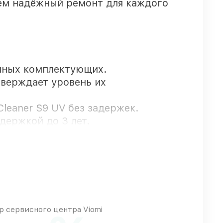
ем надёжный ремонт для каждого
нных комплектующих.
тверждает уровень их
leaner S9 UV без задержек.
держкой до 3 лет.
для срочного заказа
овых возможностей
 сервисного центра Viomi