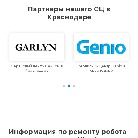
предоставляемых услуг. Наша цель — стать
Партнеры нашего СЦ в
лучшим сервисным центром Viomi в городе
Краснодаре
Краснодаре, постоянно повышая уровень
доверия и лояльности наших клиентов.
YN в
Сервисный центр Genio в
Сервисный центр Dyson в
Краснодаре
Краснодаре
Информация по ремонту робота-