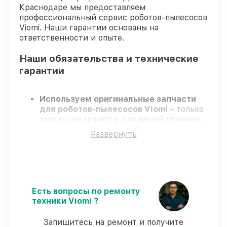
Краснодаре мы предоставляем
профессиональный сервис роботов-пылесосов
Viomi. Наши гарантии основаны на
ответственности и опыте.
Наши обязательства и технические
гарантии
Используем оригинальные запчасти
для роботов-пылесосов Viomi
– только
заводские запчасти для вашей техники.
Опытные специалисты
– проходят
Развернуть
строгий отбор, что обеспечивает
качество и надёжность ремонта.
Работаем строго в установленных
заранее временных рамках
– ремонт
роботов-пылесосов Viomi в оговоренные
сроки.
Есть вопросы по ремонту
Официальная гарантия
– на все виды
техники Viomi ?
работ и комплектующие для роботов-
пылесосов Viomi предоставляется
Запишитесь на ремонт и получите